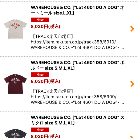
WAREHOUSE & CO.
[
"Lot 4601 DO A DOG" オ
ートミール size.L,XL
]
8,030
円
(税込)
【TRACK楽天市場店】
https://item.rakuten.co.jp/track358/6910/
WAREHOUSE & CO. -"Lot 4601 DO A DOG"- …
WAREHOUSE & CO.
[
"Lot 4601 DO A DOG" ボ
ルドー size.S,M,L,XL
]
8,030
円
(税込)
【TRACK楽天市場店】
https://item.rakuten.co.jp/track358/6909/
WAREHOUSE & CO. -"Lot 4601 DO A DOG"- …
WAREHOUSE & CO.
[
"Lot 4601 DO A DOG" ス
ミクロ size.S,M,L,XL
]
8,030
円
(税込)