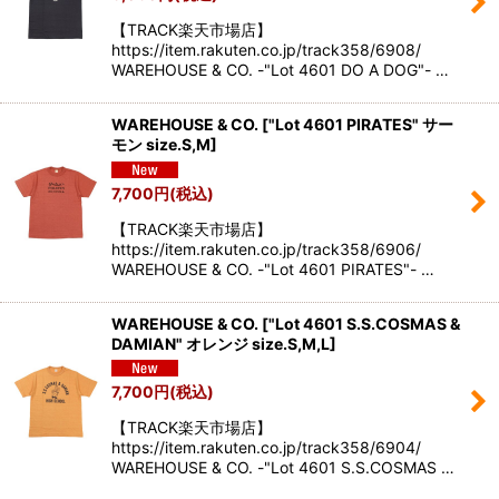
【TRACK楽天市場店】
https://item.rakuten.co.jp/track358/6908/
WAREHOUSE & CO. -"Lot 4601 DO A DOG"- …
WAREHOUSE & CO.
[
"Lot 4601 PIRATES" サー
モン size.S,M
]
7,700
円
(税込)
【TRACK楽天市場店】
https://item.rakuten.co.jp/track358/6906/
WAREHOUSE & CO. -"Lot 4601 PIRATES"- …
WAREHOUSE & CO.
[
"Lot 4601 S.S.COSMAS &
DAMIAN" オレンジ size.S,M,L
]
7,700
円
(税込)
【TRACK楽天市場店】
https://item.rakuten.co.jp/track358/6904/
WAREHOUSE & CO. -"Lot 4601 S.S.COSMAS …