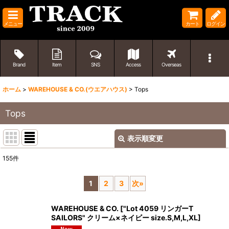
メニュー
カート
ログイン
Brand
Item
SNS
Access
Overseas
ホーム
>
WAREHOUSE & CO.(ウエアハウス)
>
Tops
Tops
表示順変更
閉じる
155
件
表示数
:
1
2
3
次
»
並び順
:
WAREHOUSE & CO.
[
"Lot 4059 リンガーT
SAILORS" クリーム×ネイビー size.S,M,L,XL
]
絞り込む