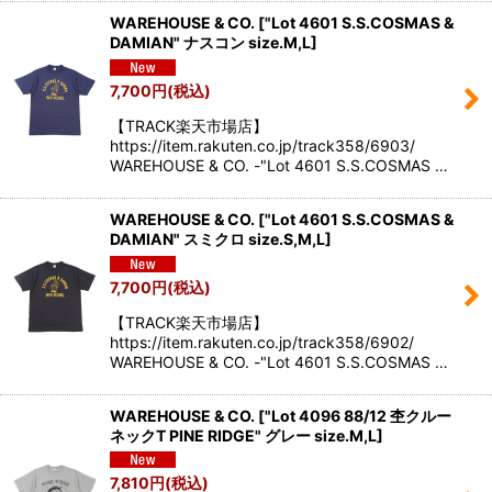
WAREHOUSE & CO.
[
"Lot 4601 S.S.COSMAS &
DAMIAN" ナスコン size.M,L
]
7,700
円
(税込)
【TRACK楽天市場店】
https://item.rakuten.co.jp/track358/6903/
WAREHOUSE & CO. -"Lot 4601 S.S.COSMAS …
WAREHOUSE & CO.
[
"Lot 4601 S.S.COSMAS &
DAMIAN" スミクロ size.S,M,L
]
7,700
円
(税込)
【TRACK楽天市場店】
https://item.rakuten.co.jp/track358/6902/
WAREHOUSE & CO. -"Lot 4601 S.S.COSMAS …
WAREHOUSE & CO.
[
"Lot 4096 88/12 杢クルー
ネックT PINE RIDGE" グレー size.M,L
]
7,810
円
(税込)