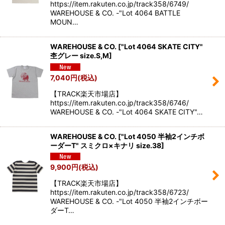
https://item.rakuten.co.jp/track358/6749/
WAREHOUSE & CO. -"Lot 4064 BATTLE
MOUN…
WAREHOUSE & CO.
[
"Lot 4064 SKATE CITY"
杢グレー size.S,M
]
7,040
円
(税込)
【TRACK楽天市場店】
https://item.rakuten.co.jp/track358/6746/
WAREHOUSE & CO. -"Lot 4064 SKATE CITY"…
WAREHOUSE & CO.
[
"Lot 4050 半袖2インチボ
ーダーT" スミクロ×キナリ size.38
]
9,900
円
(税込)
【TRACK楽天市場店】
https://item.rakuten.co.jp/track358/6723/
WAREHOUSE & CO. -"Lot 4050 半袖2インチボー
ダーT…