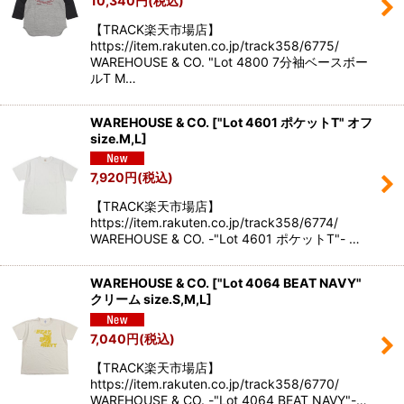
10,340
円
(税込)
【TRACK楽天市場店】
https://item.rakuten.co.jp/track358/6775/
WAREHOUSE & CO. "Lot 4800 7分袖ベースボー
ルT M…
WAREHOUSE & CO.
[
"Lot 4601 ポケットT" オフ
size.M,L
]
7,920
円
(税込)
【TRACK楽天市場店】
https://item.rakuten.co.jp/track358/6774/
WAREHOUSE & CO. -"Lot 4601 ポケットT"- …
WAREHOUSE & CO.
[
"Lot 4064 BEAT NAVY"
クリーム size.S,M,L
]
7,040
円
(税込)
【TRACK楽天市場店】
https://item.rakuten.co.jp/track358/6770/
WAREHOUSE & CO. -"Lot 4064 BEAT NAVY"-…