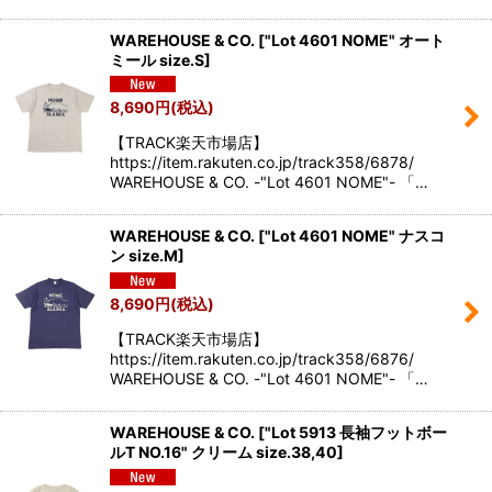
WAREHOUSE & CO.
[
"Lot 4601 NOME" オート
ミール size.S
]
8,690
円
(税込)
【TRACK楽天市場店】
https://item.rakuten.co.jp/track358/6878/
WAREHOUSE & CO. -"Lot 4601 NOME"- 「…
WAREHOUSE & CO.
[
"Lot 4601 NOME" ナスコ
ン size.M
]
8,690
円
(税込)
【TRACK楽天市場店】
https://item.rakuten.co.jp/track358/6876/
WAREHOUSE & CO. -"Lot 4601 NOME"- 「…
WAREHOUSE & CO.
[
"Lot 5913 長袖フットボー
ルT NO.16" クリーム size.38,40
]