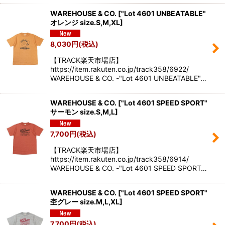
WAREHOUSE & CO.
[
"Lot 4601 UNBEATABLE"
オレンジ size.S,M,XL
]
8,030
円
(税込)
【TRACK楽天市場店】
https://item.rakuten.co.jp/track358/6922/
WAREHOUSE & CO. -"Lot 4601 UNBEATABLE"…
WAREHOUSE & CO.
[
"Lot 4601 SPEED SPORT"
サーモン size.S,M,L
]
7,700
円
(税込)
【TRACK楽天市場店】
https://item.rakuten.co.jp/track358/6914/
WAREHOUSE & CO. -"Lot 4601 SPEED SPORT…
WAREHOUSE & CO.
[
"Lot 4601 SPEED SPORT"
杢グレー size.M,L,XL
]
7,700
円
(税込)