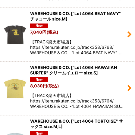
WAREHOUSE & CO.
[
"Lot 4064 BEAT NAVY"
チャコール size.M
]
7,040
円
(税込)
【TRACK楽天市場店】
https://item.rakuten.co.jp/track358/6768/
WAREHOUSE & CO. -"Lot 4064 BEAT NAVY"-…
WAREHOUSE & CO.
[
"Lot 4064 HAWAIIAN
SURFER" クリームイエロー size.S
]
8,030
円
(税込)
【TRACK楽天市場店】
https://item.rakuten.co.jp/track358/6764/
WAREHOUSE & CO. -"Lot 4064 HAWAIIAN SU…
WAREHOUSE & CO.
[
"Lot 4064 TORTOISE" サ
ックス size.M,L
]