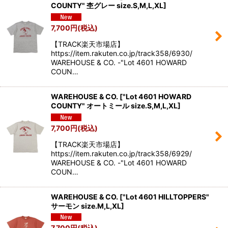
COUNTY" 杢グレー size.S,M,L,XL
]
7,700
円
(税込)
【TRACK楽天市場店】
https://item.rakuten.co.jp/track358/6930/
WAREHOUSE & CO. -"Lot 4601 HOWARD
COUN…
WAREHOUSE & CO.
[
"Lot 4601 HOWARD
COUNTY" オートミール size.S,M,L,XL
]
7,700
円
(税込)
【TRACK楽天市場店】
https://item.rakuten.co.jp/track358/6929/
WAREHOUSE & CO. -"Lot 4601 HOWARD
COUN…
WAREHOUSE & CO.
[
"Lot 4601 HILLTOPPERS"
サーモン size.M,L,XL
]
7,700
円
(税込)