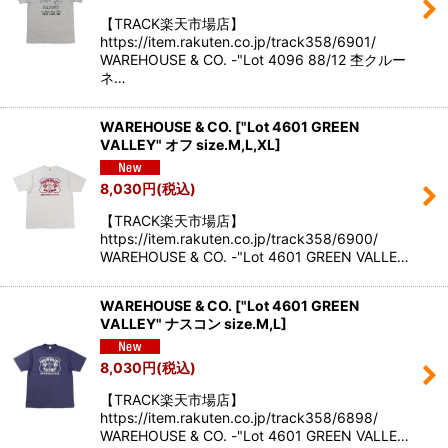
【TRACK楽天市場店】
https://item.rakuten.co.jp/track358/6901/
WAREHOUSE & CO. -"Lot 4096 88/12 杢クルー
ネ…
WAREHOUSE & CO.
[
"Lot 4601 GREEN
VALLEY" オフ size.M,L,XL
]
8,030
円
(税込)
【TRACK楽天市場店】
https://item.rakuten.co.jp/track358/6900/
WAREHOUSE & CO. -"Lot 4601 GREEN VALLE…
WAREHOUSE & CO.
[
"Lot 4601 GREEN
VALLEY" ナスコン size.M,L
]
8,030
円
(税込)
【TRACK楽天市場店】
https://item.rakuten.co.jp/track358/6898/
WAREHOUSE & CO. -"Lot 4601 GREEN VALLE…