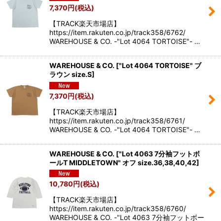
7,370
円
(税込)
【TRACK楽天市場店】
https://item.rakuten.co.jp/track358/6762/
WAREHOUSE & CO. -"Lot 4064 TORTOISE"- …
WAREHOUSE & CO.
[
"Lot 4064 TORTOISE" ブ
ラウン size.S
]
7,370
円
(税込)
【TRACK楽天市場店】
https://item.rakuten.co.jp/track358/6761/
WAREHOUSE & CO. -"Lot 4064 TORTOISE"- …
WAREHOUSE & CO.
[
"Lot 4063 7分袖フットボ
ールT MIDDLETOWN" オフ size.36,38,40,42
]
10,780
円
(税込)
【TRACK楽天市場店】
https://item.rakuten.co.jp/track358/6760/
WAREHOUSE & CO. -"Lot 4063 7分袖フットボー