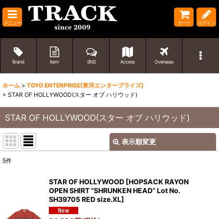
メニュー
カート
ログイン
Brand
Item
SNS
Access
Overseas
ホーム
>
TOYO ENTERPRISE(東洋エンタープライズ)
>
STAR OF HOLLYWOOD(スター オブ ハリウッド)
STAR OF HOLLYWOOD(スター オブ ハリウッド)
表示順変更
閉じる
5
件
表示数
:
STAR OF HOLLYWOOD
[
HOPSACK RAYON
OPEN SHIRT “SHRUNKEN HEAD” Lot No.
並び順
:
SH39705 RED size.XL
]