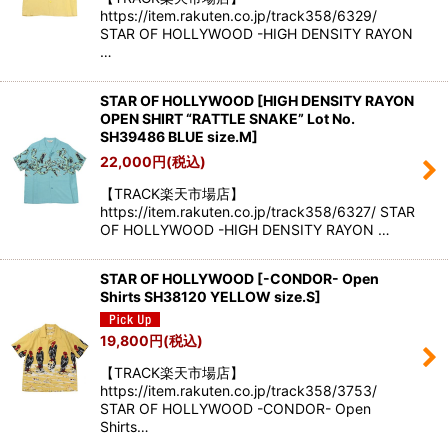
https://item.rakuten.co.jp/track358/6329/
STAR OF HOLLYWOOD -HIGH DENSITY RAYON
…
STAR OF HOLLYWOOD
[
HIGH DENSITY RAYON
OPEN SHIRT “RATTLE SNAKE” Lot No.
SH39486 BLUE size.M
]
22,000
円
(税込)
【TRACK楽天市場店】
https://item.rakuten.co.jp/track358/6327/ STAR
OF HOLLYWOOD -HIGH DENSITY RAYON …
STAR OF HOLLYWOOD
[
-CONDOR- Open
Shirts SH38120 YELLOW size.S
]
19,800
円
(税込)
【TRACK楽天市場店】
https://item.rakuten.co.jp/track358/3753/
STAR OF HOLLYWOOD -CONDOR- Open
Shirts…