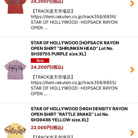
24,200
円
(税込)
絞り込む
【TRACK楽天市場店】
https://item.rakuten.co.jp/track358/6856/
STAR OF HOLLYWOOD -HOPSACK RAYON
OPEN …
STAR OF HOLLYWOOD
[
HOPSACK RAYON
OPEN SHIRT “SHRUNKEN HEAD” Lot No.
SH39705 PURPLE size.XL
]
24,200
円
(税込)
【TRACK楽天市場店】
https://item.rakuten.co.jp/track358/6855/
STAR OF HOLLYWOOD -HOPSACK RAYON
OPEN …
STAR OF HOLLYWOOD
[
HIGH DENSITY RAYON
OPEN SHIRT “RATTLE SNAKE” Lot No.
SH39486 YELLOW size.XL
]
22,000
円
(税込)
【TRACK楽天市場店】