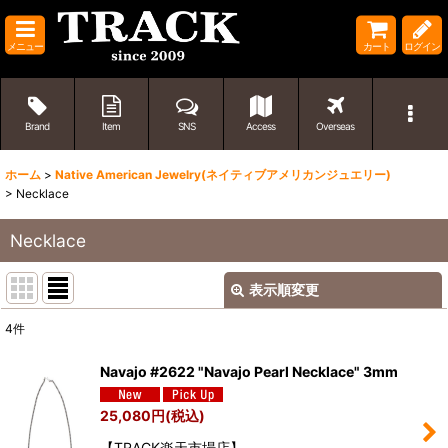
メニュー
カート
ログイン
Brand
Item
SNS
Access
Overseas
ホーム
>
Native American Jewelry(ネイティブアメリカンジュエリー)
>
Necklace
Necklace
表示順変更
閉じる
4
件
表示数
:
Navajo #2622 "Navajo Pearl Necklace" 3mm
並び順
:
25,080
円
(税込)
【TRACK楽天市場店】