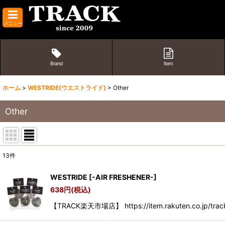
メニュー
Brand
Item
ホーム
>
WESTRIDE(ウエストライド)
>
Other
Other
13
件
表示数
:
WESTRIDE
[
-AIR FRESHENER-
]
638
円
(税込)
並び順
:
【TRACK楽天市場店】 https://item.rakuten.co.jp/trac