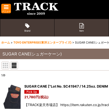
メニュー
Brand
Item
ホーム
>
TOYO ENTERPRISE(東洋エンタープライズ)
>
SUGAR CANE(シュガー
SUGAR CANE(シュガーケーン)
1
件
表示数
:
SUGAR CANE
[
"Lot No. SC41947 / 14.25oz. DEN
並び順
:
21,780
円
(税込)
【TRACK楽天市場店】 https://item.rakuten.co.jp/track