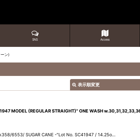
SNS
Access
ケーン)
表示順変更
IM 1947 MODEL (REGULAR STRAIGHT)" ONE WASH w.30,31,32,33,3
358/6553/ SUGAR CANE -"Lot No. SC41947 / 14.25o…
絞り込む