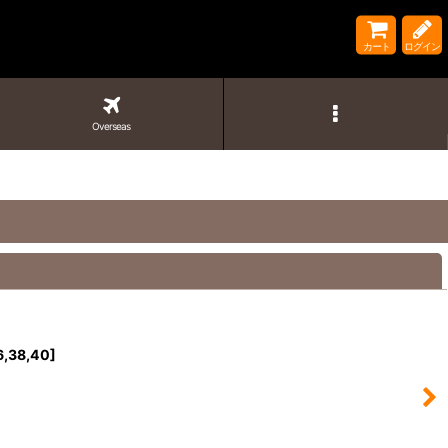
カート
ログイン
Overseas
閉じる
6,38,40
]