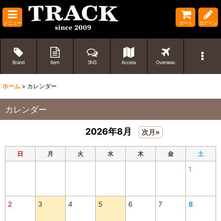
メニュー
カート
ログイン
Brand
Item
SNS
Access
Overseas
ホーム
>
カレンダー
カレンダー
2026年8月
次月»
日
月
火
水
木
金
土
1
2
3
4
5
6
7
8