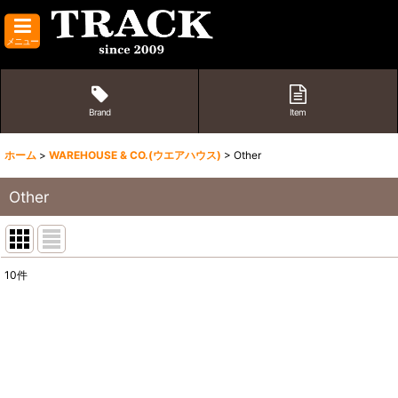
メニュー
Brand
Item
ホーム
>
WAREHOUSE & CO.(ウエアハウス)
>
Other
Other
10
件
表示数
:
並び順
: