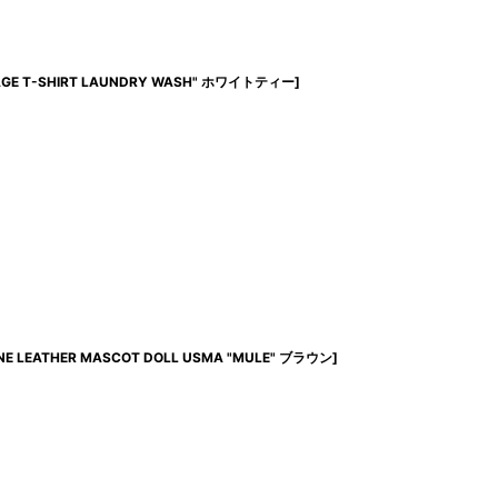
NTAGE T-SHIRT LAUNDRY WASH" ホワイトティー
]
INE LEATHER MASCOT DOLL USMA "MULE" ブラウン
]