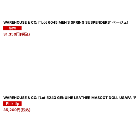
WAREHOUSE & CO.
[
"Lot 6045 MEN'S SPRING SUSPENDERS" ベージュ
]
31,350
円
(税込)
WAREHOUSE & CO.
[
Lot 5243 GENUINE LEATHER MASCOT DOLL USAFA
35,200
円
(税込)