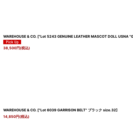
WAREHOUSE & CO.
[
"Lot 5243 GENUINE LEATHER MASCOT DOLL USNA 
38,500
円
(税込)
WAREHOUSE & CO.
[
"Lot 6039 GARRISON BELT" ブラック size.32
]
14,850
円
(税込)