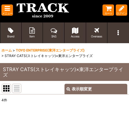
メニュー
カート
ログイン
Brand
Item
SNS
Access
Overseas
ホーム
>
TOYO ENTERPRISE(東洋エンタープライズ)
>
STRAY CATS(ストレイキャッツ)×東洋エンタープライズ
STRAY CATS(ストレイキャッツ)×東洋エンタープライ
ズ
表示順変更
閉じる
4
件
表示数
:
並び順
: