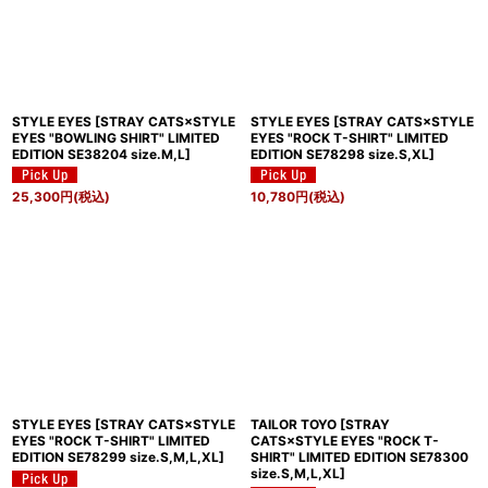
絞り込む
STYLE EYES
[
STRAY CATS×STYLE
STYLE EYES
[
STRAY CATS×STYLE
EYES "BOWLING SHIRT" LIMITED
EYES "ROCK T-SHIRT" LIMITED
EDITION SE38204 size.M,L
]
EDITION SE78298 size.S,XL
]
25,300
円
(税込)
10,780
円
(税込)
STYLE EYES
[
STRAY CATS×STYLE
TAILOR TOYO
[
STRAY
EYES "ROCK T-SHIRT" LIMITED
CATS×STYLE EYES "ROCK T-
EDITION SE78299 size.S,M,L,XL
]
SHIRT" LIMITED EDITION SE78300
size.S,M,L,XL
]