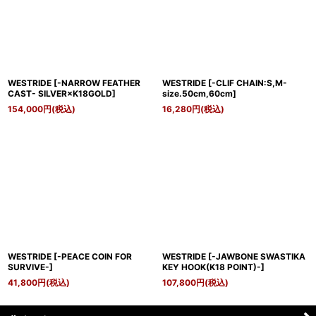
WESTRIDE
[
-NARROW FEATHER
WESTRIDE
[
-CLIF CHAIN:S,M-
CAST- SILVER×K18GOLD
]
size.50cm,60cm
]
154,000
円
(税込)
16,280
円
(税込)
WESTRIDE
[
-PEACE COIN FOR
WESTRIDE
[
-JAWBONE SWASTIKA
SURVIVE-
]
KEY HOOK(K18 POINT)-
]
41,800
円
(税込)
107,800
円
(税込)