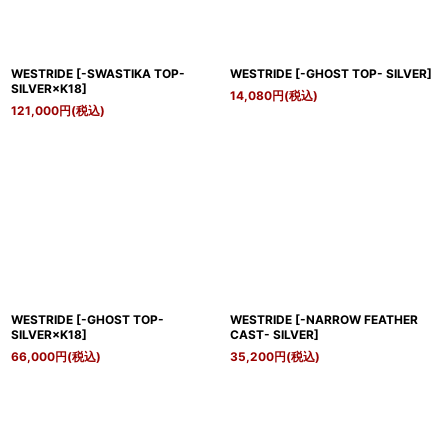
WESTRIDE
[
-SWASTIKA TOP-
WESTRIDE
[
-GHOST TOP- SILVER
]
SILVER×K18
]
14,080
円
(税込)
121,000
円
(税込)
WESTRIDE
[
-GHOST TOP-
WESTRIDE
[
-NARROW FEATHER
SILVER×K18
]
CAST- SILVER
]
66,000
円
(税込)
35,200
円
(税込)