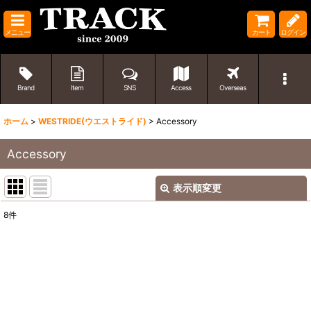
メニュー
カート
ログイン
Brand
Item
SNS
Access
Overseas
ホーム
>
WESTRIDE(ウエストライド)
>
Accessory
Accessory
表示順変更
閉じる
8
件
表示数
:
並び順
:
絞り込む