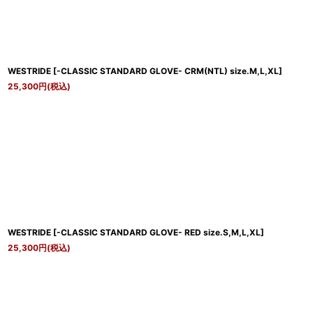
WESTRIDE
[
-CLASSIC STANDARD GLOVE- CRM(NTL) size.M,L,XL
]
25,300
円
(税込)
WESTRIDE
[
-CLASSIC STANDARD GLOVE- RED size.S,M,L,XL
]
25,300
円
(税込)