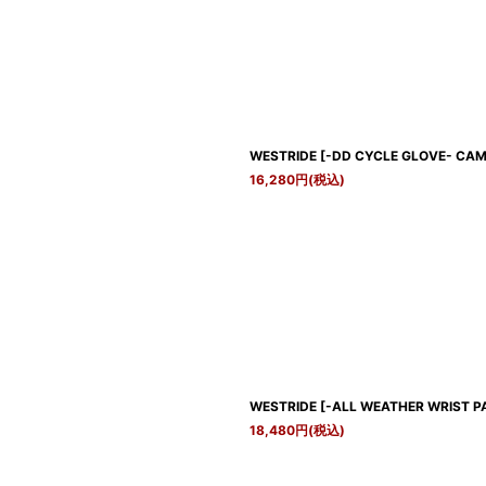
WESTRIDE
[
-DD CYCLE GLOVE- CAME
16,280
円
(税込)
WESTRIDE
[
-ALL WEATHER WRIST PA
18,480
円
(税込)