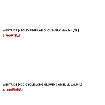
WESTRIDE
[
-SOLID REGULAR GLOVE- BLK size.M,L,XL
]
9,790
円
(税込)
WESTRIDE
[
-DD CYCLE LONG GLOVE- CAMEL size.S,M,L
]
17,380
円
(税込)