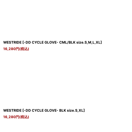
WESTRIDE
[
-DD CYCLE GLOVE- CML/BLK size.S,M,L,XL
]
16,280
円
(税込)
WESTRIDE
[
-DD CYCLE GLOVE- BLK size.S,XL
]
16,280
円
(税込)