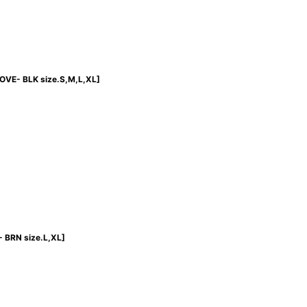
VE- BLK size.S,M,L,XL
]
 BRN size.L,XL
]