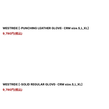
WESTRIDE
[
-PUNCHING LEATHER GLOVE- CRM size.S,L,XL
]
9,790
円
(税込)
WESTRIDE
[
-SOLID REGULAR GLOVE- CRM size.S,L,XL
]
9,790
円
(税込)