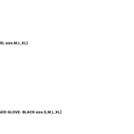
L size.M,L,XL
]
DD GLOVE- BLACK size.S,M,L,XL
]