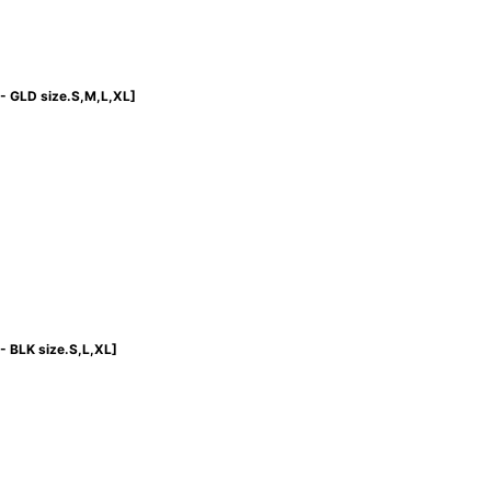
 GLD size.S,M,L,XL
]
 BLK size.S,L,XL
]