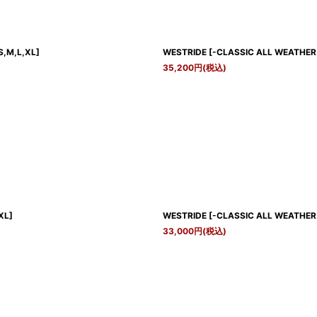
S,M,L,XL
]
WESTRIDE
[
-CLASSIC ALL WEATHER
35,200
円
(税込)
XL
]
WESTRIDE
[
-CLASSIC ALL WEATHER 
33,000
円
(税込)