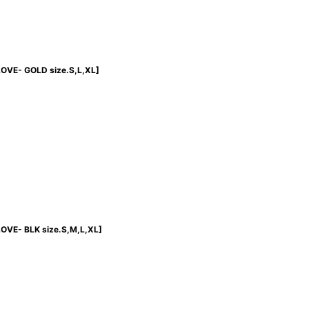
VE- GOLD size.S,L,XL
]
VE- BLK size.S,M,L,XL
]