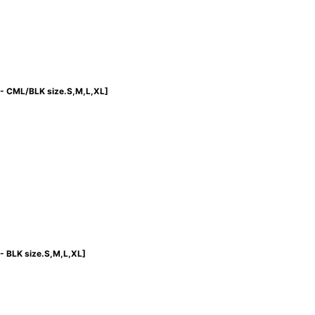
 CML/BLK size.S,M,L,XL
]
 BLK size.S,M,L,XL
]