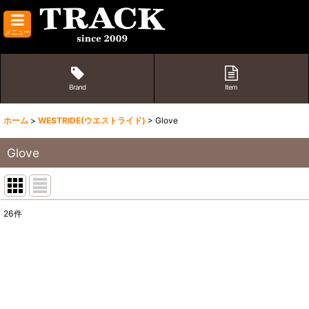
メニュー
Brand
Item
ホーム
>
WESTRIDE(ウエストライド)
>
Glove
Glove
26
件
表示数
:
並び順
: