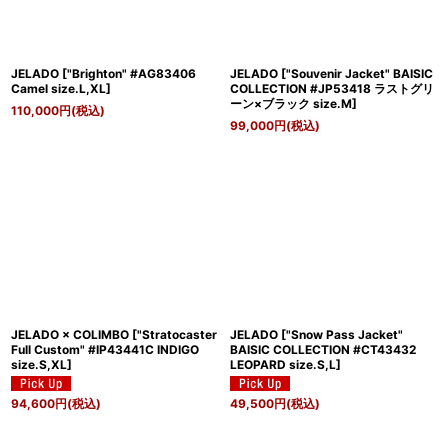
JELADO
[
"Brighton" #AG83406
JELADO
[
"Souvenir Jacket" BAISIC
Camel size.L,XL
]
COLLECTION #JP53418 ラストグリ
ーン×ブラック size.M
]
110,000
円
(税込)
99,000
円
(税込)
JELADO × COLIMBO
[
"Stratocaster
JELADO
[
"Snow Pass Jacket"
Full Custom" #IP43441C INDIGO
BAISIC COLLECTION #CT43432
size.S,XL
]
LEOPARD size.S,L
]
94,600
円
(税込)
49,500
円
(税込)