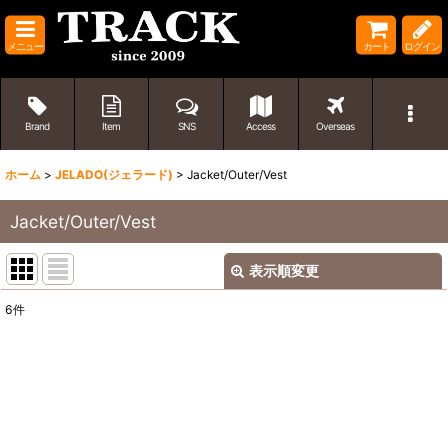
メニュー
カート
ログイン
Brand
Item
SNS
Access
Overseas
ホーム
>
JELADO(ジェラード)
>
Jacket/Outer/Vest
Jacket/Outer/Vest
表示順変更
閉じる
6
件
表示数
:
並び順
:
絞り込む