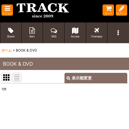
メニュー
カート
ログイン
Brand
Item
SNS
Access
Overseas
ホーム
>
BOOK & DVD
BOOK & DVD
表示順変更
閉じる
1
件
表示数
:
並び順
:
絞り込む