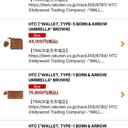
https://item.rakuten.co.jp/track358/6787/ HTC
(Hollywood Trading Company) -"WALL…
HTC
[
"WALLET, TYPE-5 BORN & ARROW
UMBRELLA" BROWN
]
45,100
円
(税込)
【TRACK楽天市場店】
https://item.rakuten.co.jp/track358/6784/ HTC
(Hollywood Trading Company) -"WALL…
HTC
[
"WALLET, TYPE-1 BORN & ARROW
UMBRELLA" BROWN
]
75,900
円
(税込)
【TRACK楽天市場店】
https://item.rakuten.co.jp/track358/6780/ HTC
(Hollywood Trading Company) -"WALL…
HTC
[
"WALLET, TYPE-1 BORN & ARROW