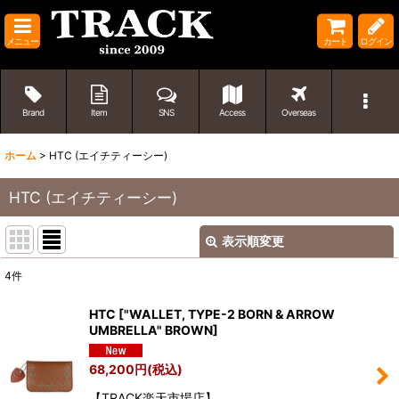
メニュー
カート
ログイン
Brand
Item
SNS
Access
Overseas
ホーム
>
HTC (エイチティーシー)
HTC (エイチティーシー)
表示順変更
閉じる
4
件
表示数
:
HTC
[
"WALLET, TYPE-2 BORN & ARROW
UMBRELLA" BROWN
]
並び順
:
68,200
円
(税込)
絞り込む
【TRACK楽天市場店】