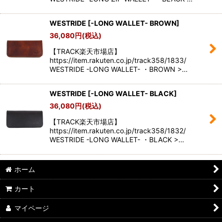
WESTRIDE
[
-LONG WALLET- BROWN
]
36,080
円
(税込)
【TRACK楽天市場店】
https://item.rakuten.co.jp/track358/1833/
WESTRIDE -LONG WALLET- ・BROWN >…
WESTRIDE
[
-LONG WALLET- BLACK
]
36,080
円
(税込)
【TRACK楽天市場店】
https://item.rakuten.co.jp/track358/1832/
WESTRIDE -LONG WALLET- ・BLACK >…
ホーム
カート
マイページ