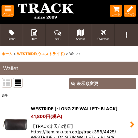
メニュー
カート
ログイン
Brand
Item
SNS
Access
Overseas
ホーム
>
WESTRIDE(ウエストライド)
>
Wallet
Wallet
表示順変更
閉じる
3
件
表示数
:
WESTRIDE
[
-LONG ZIP WALLET- BLACK
]
41,800
円
(税込)
並び順
:
【TRACK楽天市場店】
https://item.rakuten.co.jp/track358/4425/
絞り込む
WESTRIDE -LONG ZIP WALLET- ・BLACK …