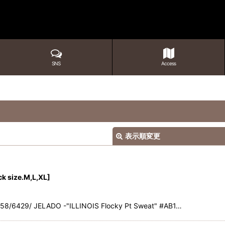
SNS
Access
表示順変更
ck size.M,L,XL
]
8/6429/ JELADO -"ILLINOIS Flocky Pt Sweat" #AB1…
絞り込む