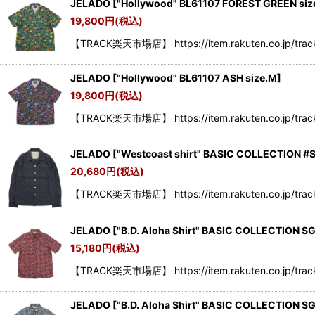
JELADO
[
"Hollywood" BL61107 FOREST GREEN siz
19,800
円
(税込)
【TRACK楽天市場店】 https://item.rakuten.co.jp/tr
JELADO
[
"Hollywood" BL61107 ASH size.M
]
19,800
円
(税込)
【TRACK楽天市場店】 https://item.rakuten.co.jp/tr
JELADO
[
"Westcoast shirt" BASIC COLLECTION #
20,680
円
(税込)
【TRACK楽天市場店】 https://item.rakuten.co.jp/track
JELADO
[
"B.D. Aloha Shirt" BASIC COLLECTION SG
15,180
円
(税込)
【TRACK楽天市場店】 https://item.rakuten.co.jp/track3
JELADO
[
"B.D. Aloha Shirt" BASIC COLLECTION S