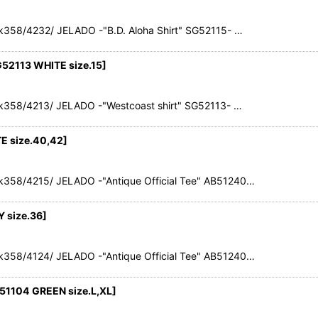
58/4232/ JELADO -"B.D. Aloha Shirt" SG52115- …
52113 WHITE size.15
]
358/4213/ JELADO -"Westcoast shirt" SG52113- …
TE size.40,42
]
58/4215/ JELADO -"Antique Official Tee" AB51240…
Y size.36
]
58/4124/ JELADO -"Antique Official Tee" AB51240…
P51104 GREEN size.L,XL
]