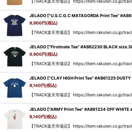
【TRACK楽天市場店】 https://item.rakuten.co.jp/trac
JELADO
[
"U.S.C.G.C MATAGORDA Print Tee" #AB6
9,900
円
(税込)
【TRACK楽天市場店】 https://item.rakuten.co.jp/trac
JELADO
[
"Firstmate Tee" #AB62230 BLACK size.3
9,900
円
(税込)
【TRACK楽天市場店】 https://item.rakuten.co.jp/track
JELADO
[
"CLAY HIGH Print Tee" #AB61225 DUSTY 
8,140
円
(税込)
【TRACK楽天市場店】 https://item.rakuten.co.jp/trac
JELADO
[
"ARMY Print Tee" #AB61224 OFF WHITE s
8,140
円
(税込)
【TRACK楽天市場店】 https://item.rakuten.co.jp/track