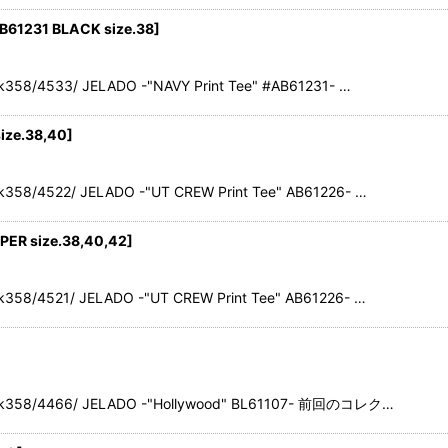
B61231 BLACK size.38
]
358/4533/ JELADO -"NAVY Print Tee" #AB61231- …
ize.38,40
]
358/4522/ JELADO -"UT CREW Print Tee" AB61226- …
PER size.38,40,42
]
358/4521/ JELADO -"UT CREW Print Tee" AB61226- …
ack358/4466/ JELADO -"Hollywood" BL61107- 前回のコレク…