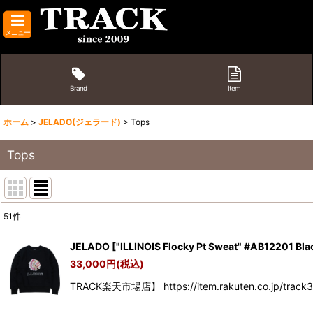
メニュー
Brand
Item
ホーム
>
JELADO(ジェラード)
>
Tops
Tops
51
件
表示数
:
JELADO
[
"ILLINOIS Flocky Pt Sweat" #AB12201 Bla
33,000
円
(税込)
並び順
:
TRACK楽天市場店】 https://item.rakuten.co.jp/track35