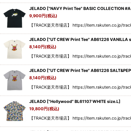
JELADO
[
"NAVY Print Tee" BASIC COLLECTION #A
9,900
円
(税込)
【TRACK楽天市場店】 https://item.rakuten.co.jp/track
JELADO
[
"UT CREW Print Tee" AB61226 VANILLA s
8,140
円
(税込)
【TRACK楽天市場店】 https://item.rakuten.co.jp/track
JELADO
[
"UT CREW Print Tee" AB61226 SALT&PEP
8,140
円
(税込)
【TRACK楽天市場店】 https://item.rakuten.co.jp/track
JELADO
[
"Hollywood" BL61107 WHITE size.L
]
19,800
円
(税込)
【TRACK楽天市場店】 https://item.rakuten.co.jp/tr