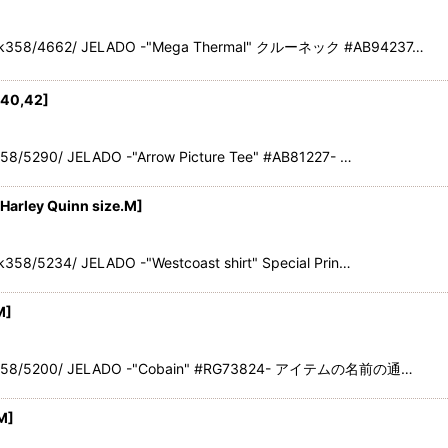
ack358/4662/ JELADO -"Mega Thermal" クルーネック #AB94237…
.40,42
]
8/5290/ JELADO -"Arrow Picture Tee" #AB81227- …
 Harley Quinn size.M
]
58/5234/ JELADO -"Westcoast shirt" Special Prin…
M
]
ack358/5200/ JELADO -"Cobain" #RG73824- アイテムの名前の通…
.M
]