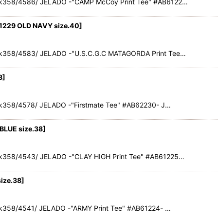
k358/4586/ JELADO -"CAMP McCoy Print Tee" #AB6122…
1229 OLD NAVY size.40
]
k358/4583/ JELADO -"U.S.C.G.C MATAGORDA Print Tee…
8
]
358/4578/ JELADO -"Firstmate Tee" #AB62230- J…
BLUE size.38
]
k358/4543/ JELADO -"CLAY HIGH Print Tee" #AB61225…
ize.38
]
358/4541/ JELADO -"ARMY Print Tee" #AB61224- …