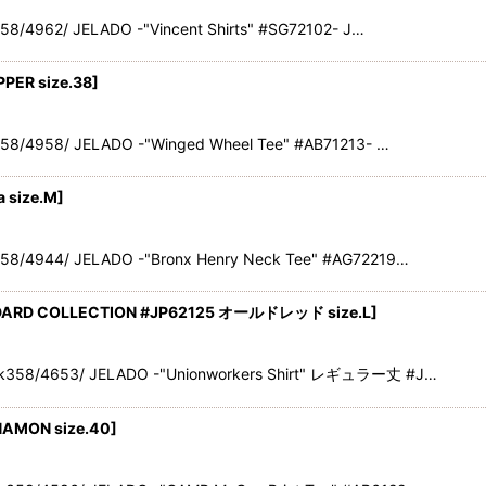
8/4962/ JELADO -"Vincent Shirts" #SG72102- J…
PER size.38
]
58/4958/ JELADO -"Winged Wheel Tee" #AB71213- …
a size.M
]
58/4944/ JELADO -"Bronx Henry Neck Tee" #AG72219…
DARD COLLECTION #JP62125 オールドレッド size.L
]
ck358/4653/ JELADO -"Unionworkers Shirt" レギュラー丈 #J…
NAMON size.40
]