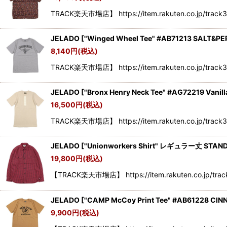
TRACK楽天市場店】 https://item.rakuten.co.jp/track35
JELADO
[
"Winged Wheel Tee" #AB71213 SALT&PEP
8,140
円
(税込)
TRACK楽天市場店】 https://item.rakuten.co.jp/track3
JELADO
[
"Bronx Henry Neck Tee" #AG72219 Vanill
16,500
円
(税込)
TRACK楽天市場店】 https://item.rakuten.co.jp/track3
JELADO
[
"Unionworkers Shirt" レギュラー丈 STAN
19,800
円
(税込)
【TRACK楽天市場店】 https://item.rakuten.co.jp/tra
JELADO
[
"CAMP McCoy Print Tee" #AB61228 CIN
9,900
円
(税込)