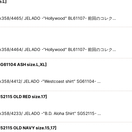
e.L
]
ack358/4465/ JELADO -"Hollywood" BL61107- 前回のコレク…
ack358/4464/ JELADO -"Hollywood" BL61107- 前回のコレク…
SG61104 ASH size.L,XL
]
358/4412/ JELADO -"Westcoast shirt" SG61104- …
52115 OLD RED size.17
]
58/4233/ JELADO -"B.D. Aloha Shirt" SG52115- …
G52115 OLD NAVY size.15,17
]