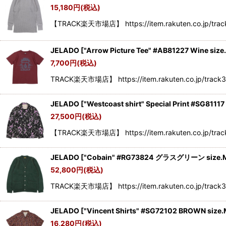
15,180
円
(税込)
【TRACK楽天市場店】 https://item.rakuten.co.jp/tr
JELADO
[
"Arrow Picture Tee" #AB81227 Wine size
7,700
円
(税込)
TRACK楽天市場店】 https://item.rakuten.co.jp/track35
JELADO
[
"Westcoast shirt" Special Print #SG81117
27,500
円
(税込)
【TRACK楽天市場店】 https://item.rakuten.co.jp/track3
JELADO
[
"Cobain" #RG73824 グラスグリーン size.
52,800
円
(税込)
TRACK楽天市場店】 https://item.rakuten.co.jp/tr
JELADO
[
"Vincent Shirts" #SG72102 BROWN size
16,280
円
(税込)