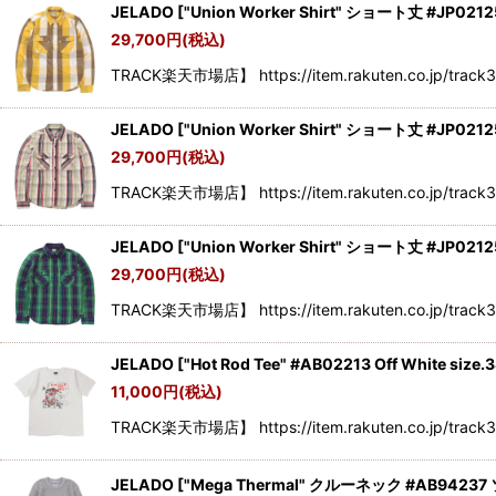
JELADO
[
"Union Worker Shirt" ショート丈 #JP0
29,700
円
(税込)
TRACK楽天市場店】 https://item.rakuten.co.jp/track
JELADO
[
"Union Worker Shirt" ショート丈 #JP0212
29,700
円
(税込)
TRACK楽天市場店】 https://item.rakuten.co.jp/track
JELADO
[
"Union Worker Shirt" ショート丈 #JP021
29,700
円
(税込)
TRACK楽天市場店】 https://item.rakuten.co.jp/track
JELADO
[
"Hot Rod Tee" #AB02213 Off White size.
11,000
円
(税込)
TRACK楽天市場店】 https://item.rakuten.co.jp/track3
JELADO
[
"Mega Thermal" クルーネック #AB9423