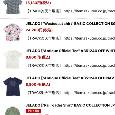
15,180
円
(税込)
【TRACK楽天市場店】 https://item.rakuten.co.jp/track3
JELADO
[
"Westcoast shirt" BASIC COLLECTION SG
24,200
円
(税込)
【TRACK楽天市場店】 https://item.rakuten.co.jp/track
JELADO
[
"Antique Official Tee" AB51240 OFF WHI
8,800
円
(税込)
【TRACK楽天市場店】 https://item.rakuten.co.jp/track3
JELADO
[
"Antique Official Tee" AB51240 OLD NAV
8,800
円
(税込)
【TRACK楽天市場店】 https://item.rakuten.co.jp/track3
JELADO
[
"Railroader Shirt" BASIC COLLECTION J