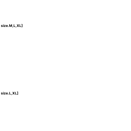
size.M,L,XL
]
size.L,XL
]