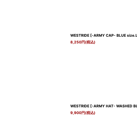
WESTRIDE
[
-ARMY CAP- BLUE size.
8,250
円
(税込)
WESTRIDE
[
-ARMY HAT- WASHED BLK
9,900
円
(税込)