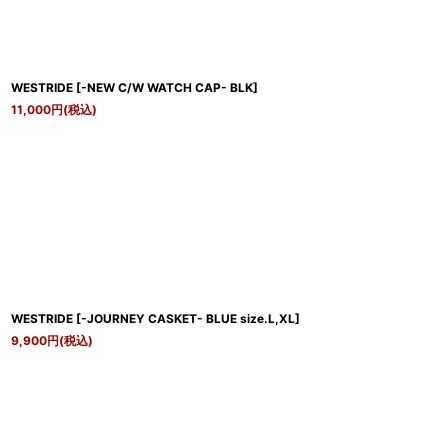
WESTRIDE
[
-NEW C/W WATCH CAP- BLK
]
11,000
円
(税込)
WESTRIDE
[
-JOURNEY CASKET- BLUE size.L,XL
]
9,900
円
(税込)