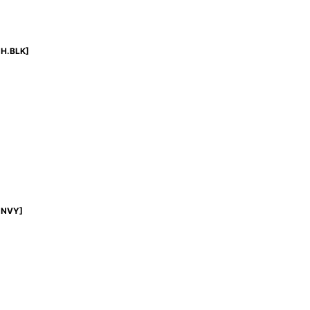
H.BLK
]
 NVY
]