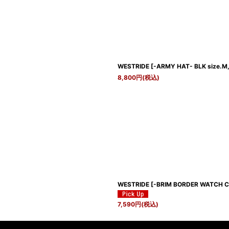
WESTRIDE
[
-ARMY HAT- BLK size.M
8,800
円
(税込)
WESTRIDE
[
-BRIM BORDER WATCH C
7,590
円
(税込)