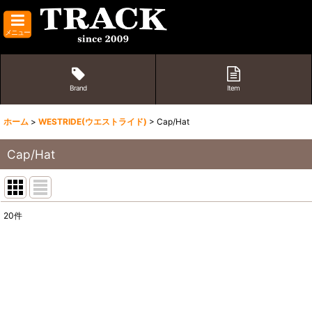
メニュー
Brand
Item
ホーム
>
WESTRIDE(ウエストライド)
>
Cap/Hat
Cap/Hat
20
件
表示数
:
並び順
: