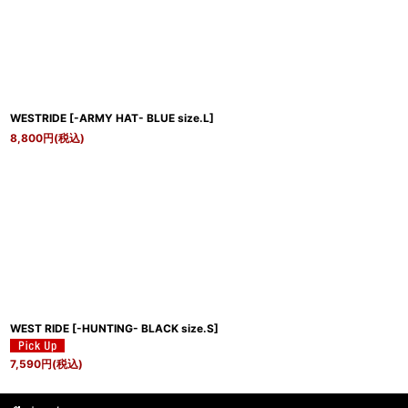
WESTRIDE
[
-ARMY HAT- BLUE size.L
]
8,800
円
(税込)
WEST RIDE
[
-HUNTING- BLACK size.S
]
7,590
円
(税込)