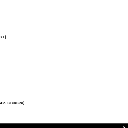
,XL
]
AP- BLK×BRK
]