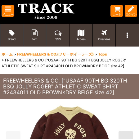
メニュー
カート
ログイン
Brand
Item
SNS
Access
Overseas
ホーム
>
FREEWHEELERS & CO.(フリーホイーラーズ)
>
Tops
>
FREEWHEELERS & CO. ["USAAF 90TH BG 320TH BSQ JOLLY ROGER"
ATHLETIC SWEAT SHIRT #2434011 OLD BROWN×DRY BEIGE size.42]
FREEWHEELERS & CO. ["USAAF 90TH BG 320TH
BSQ JOLLY ROGER" ATHLETIC SWEAT SHIRT
#2434011 OLD BROWN×DRY BEIGE size.42]