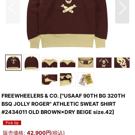
FREEWHEELERS & CO. ["USAAF 90TH BG 320TH
BSQ JOLLY ROGER" ATHLETIC SWEAT SHIRT
#2434011 OLD BROWN×DRY BEIGE size.42]
販売価格
:
42,900
円
(税込)