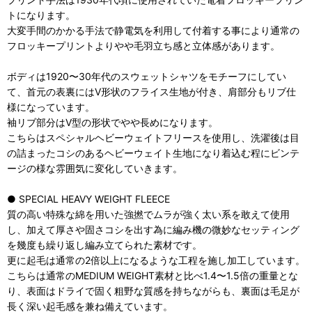
トになります。
大変手間のかかる手法で静電気を利用して付着する事により通常の
フロッキープリントよりやや毛羽立ち感と立体感があります。
ボディは1920〜30年代のスウェットシャツをモチーフにしてい
て、首元の表裏にはV形状のフライス生地が付き、肩部分もリブ仕
様になっています。
袖リブ部分はV型の形状でやや長めになります。
こちらはスペシャルヘビーウェイトフリースを使用し、洗濯後は目
の詰まったコシのあるヘビーウェイト生地になり着込む程にビンテ
ージの様な雰囲気に変化していきます。
● SPECIAL HEAVY WEIGHT FLEECE
質の高い特殊な綿を用いた強撚でムラが強く太い系を敢えて使用
し、加えて厚さや固さコシを出す為に編み機の微妙なセッティング
を幾度も繰り返し編み立てられた素材です。
更に起毛は通常の2倍以上になるような工程を施し加工しています。
こちらは通常のMEDIUM WEIGHT素材と比べ1.4〜1.5倍の重量とな
り、表面はドライで固く粗野な質感を持ちながらも、裏面は毛足が
長く深い起毛感を兼ね備えています。