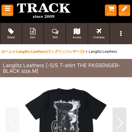
メニュー
カート
ログイン
Brand
Item
SNS
Access
Overseas
ホーム
>
Langlitz Leathers(ラングリッツレザーズ)
>
Langlitz Leathers
Langlitz Leathers
[
-S/S T-shirt THE PASSENGER-
BLACK size.M
]