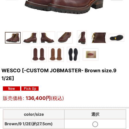
WESCO
[
-CUSTOM JOBMASTER- Brown size.9
1/2E
]
販売価格
:
136,400
円
(税込)
color/size
選択
Brown/9 1/2E(約27.5cm)