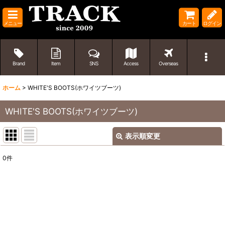
メニュー
カート
ログイン
Brand
Item
SNS
Access
Overseas
ホーム
>
WHITE'S BOOTS(ホワイツブーツ)
WHITE'S BOOTS(ホワイツブーツ)
表示順変更
閉じる
0
件
表示数
:
並び順
:
絞り込む