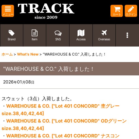
メニュー
カート
ログイン
Brand
Item
SNS
Access
Overseas
ホーム
>
What's New
>
"WAREHOUSE & CO." 入荷しました！
"WAREHOUSE & CO." 入荷しました！
2026
01
08
年
月
日
スウェット（3点）入荷しました。
・
WAREHOUSE & CO. ["Lot 401 CONCORD" 杢グレー
size.38,40,42,44]
・
WAREHOUSE & CO. ["Lot 401 CONCORD" ODグリーン
size.38,40,42,44]
・
WAREHOUSE & CO. ["Lot 401 CONCORD" ナスコン