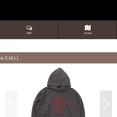
SNS
Access
e.S,M,L
]