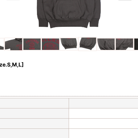
ze.S,M,L
]