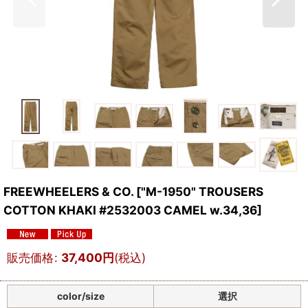
FREEWHEELERS & CO.
[
"M-1950" TROUSERS
COTTON KHAKI #2532003 CAMEL w.34,36
]
販売価格
:
37,400
円
(税込)
color/size
選択