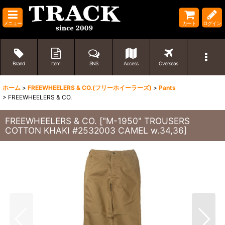
メニュー
カート
ログイン
Brand
Item
SNS
Access
Overseas
ホーム
>
FREEWHEELERS & CO.(フリーホイーラーズ)
>
Pants
>
FREEWHEELERS & CO.
FREEWHEELERS & CO.
[
"M-1950" TROUSERS
COTTON KHAKI #2532003 CAMEL w.34,36
]