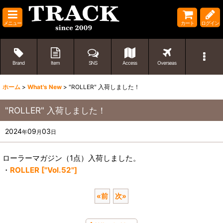
メニュー
カート
ログイン
Brand
Item
SNS
Access
Overseas
ホーム
>
What's New
>
"ROLLER" 入荷しました！
"ROLLER" 入荷しました！
2024
09
03
年
月
日
ローラーマガジン（1点）入荷しました。
・
ROLLER ["Vol.52"]
«
前
次
»